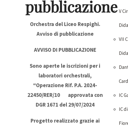
pubblicazione
V Ci
Orchestra del Liceo Respighi.
Dida
Avviso di pubblicazione
VII 
AVVISO DI PUBBLICAZIONE
Dida
Sono aperte le iscrizioni per i
Dan
laboratori orchestrali,
Card
“Operazione Rif. P.A. 2024-
22450/RER/10 approvata con
IC G
DGR 1671 del 29/07/2024
IC di
Progetto realizzato grazie ai
Fior