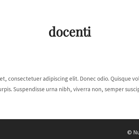
DOCENTI
Storia
Dida
docenti
ISCRIZIONE
Partner
III C
t, consectetuer adipiscing elit. Donec odio. Quisque vo
ATTIVITA
Come
Dida
urpis. Suspendisse urna nibh, viverra non, semper suscip
Aderire
IV C
© Nu