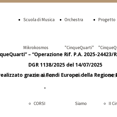
Scuola di Musica
Orchestra
Progetto
Mikrokosmos
"CinqueQuarti"
"CinqueQ
queQuarti” – “Operazione Rif. P.A. 2025-24423
DGR 1138/2025 del 14/07/2025
ealizzato grazie ai Fondi Europei della Regione
CHI SIAMO
Chi
DES
2025/2026
CORSI
Siamo
II Ci