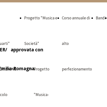
Progetto "Musica e
Corso annuale di
Bandi
uarti"
Società"
alto
/RER/ approvata con
 Emilia-Romagna.
CRIZIONE
Progetto
perfezionamento
rcolo
"Musica-