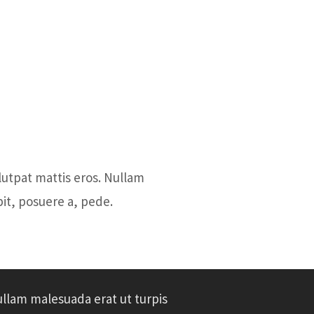
ttico
Società"
ircolo
IV CIRCOLO
lutpat mattis eros. Nullam
ttico
DIDATTICO
it, posuere a, pede.
ircolo
PIACENZA
llam malesuada erat ut turpis